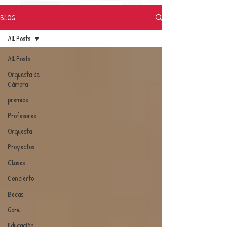
BLOG
All Posts
All Posts
Orquesta de
Cámara
premios
Profesores
Orquesta
Proyectos
Clases
Concierto
Becas
Gore
Educación