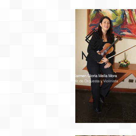
Carmen Gloria Mella Mora
Dir. de Orquesta y Violinista