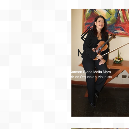
Carmen Gloria Mella Mora
Dir. de Orquesta y Violinista