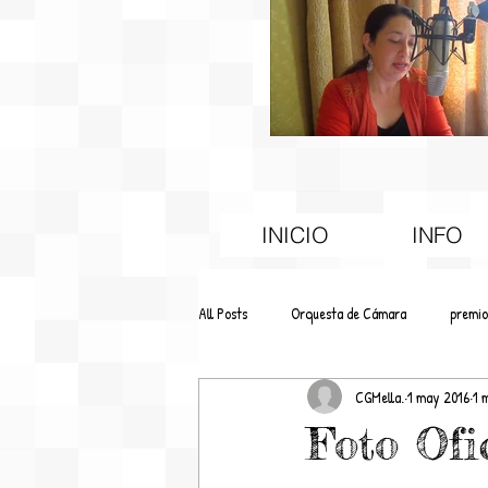
INICIO
INFO
All Posts
Orquesta de Cámara
premio
CGMella.
1 may 2016
1 
Educación
Difusión
Foto Ofi