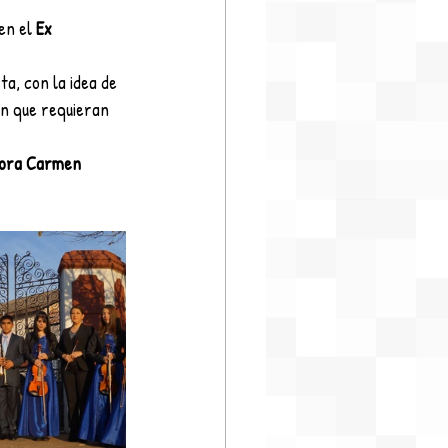
 en el 
Ex 
a, con la idea de 
ón que requieran 
tora Carmen 