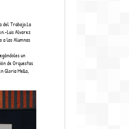
a del Trabajo.La 
n.-Luis Alvarez 
o a las Alumnas 
regándoles un 
ión de Orquestas 
n Gloria Mella, 