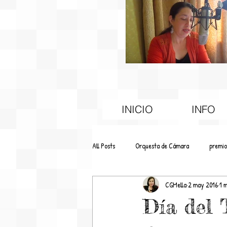
INICIO
INFO
All Posts
Orquesta de Cámara
premio
CGMella
2 may 2016
1 
Educación
Difusión
Día del 