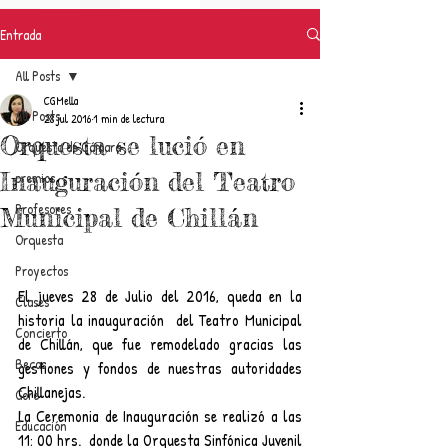
Entrada
All Posts
CGMella
All Posts
28 jul 2016
1 min de lectura
Orquesta se lució en
Orquesta de Cámara
Inauguración del Teatro
premios
Profesores
Municipal de Chillán
Orquesta
Proyectos
El jueves 28 de Julio del 2016, queda en la 
Clases
historia la inauguración  del Teatro Municipal 
Concierto
de Chillán, que fue remodelado gracias las 
Becas
gestiones y fondos de nuestras autoridades 
Chillanejas.
Gore
La Ceremonia de Inauguración se realizó a las 
Educación
11: 00 hrs.  donde la Orquesta Sinfónica Juvenil 