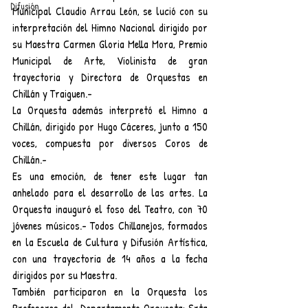
Difusión
Municipal Claudio Arrau León, se lució con su 
interpretación del Himno Nacional dirigido por 
su Maestra Carmen Gloria Mella Mora, Premio 
Municipal de Arte, Violinista de gran 
trayectoria y Directora de Orquestas en 
Chillán y Traiguen.-
La Orquesta además interpretó el Himno a 
Chillán, dirigido por Hugo Cáceres, junto a 150 
voces, compuesta por diversos Coros de 
Chillán.-
Es una emoción, de tener este lugar tan 
anhelado para el desarrollo de las artes. La 
Orquesta inauguró el foso del Teatro, con 70 
jóvenes músicos.- Todos Chillanejos, formados 
en la Escuela de Cultura y Difusión Artística, 
con una trayectoria de 14 años a la fecha 
dirigidos por su Maestra.
También participaron en la Orquesta los 