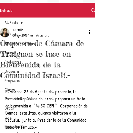
Entrada
All Posts
CGMella
All Posts
30 ago 2016
1 min de lectura
Orquesta de Cámara de
Orquesta de Cámara
Traiguen se luce en
premios
Profesores
Bienvenida de la
Orquesta
Comunidad Israelí.-
Proyectos
Clases
El viernes 26 de Agosto del presente, la 
Escuela República de Israel prepara un Acto 
Concierto
de bienvenida a  “ WISO CEFI “,  Corporación de 
Becas
Damas Israelitas, quienes visitaron a la 
Gore
Escuela,  junto al Presidente de la Comunidad 
Educación
Judía de Temuco.-