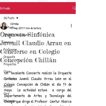
Entrada
All Posts
CGMella
All Posts
17 may 2017
1 min de lectura
Orquesta Sinfónica
Orquesta de Cámara
Juvenil Claudio Arrau en
premios
Profesores
Concierto en Colegio
Orquesta
Concepción Chillán
Proyectos
Clases
Un  excelente Concierto realizó la Orquesta 
Sinfónica Juvenil Claudio Arrau León en el 
Concierto
Colegio Concepción de Chillán el día 17 de 
Becas
mayo.  La actividad estuvo  a cargo del 
Gore
Departamento de Artes y Tecnología del 
Educación
Colegio que dirige el Profesor  Lientur Abarca 