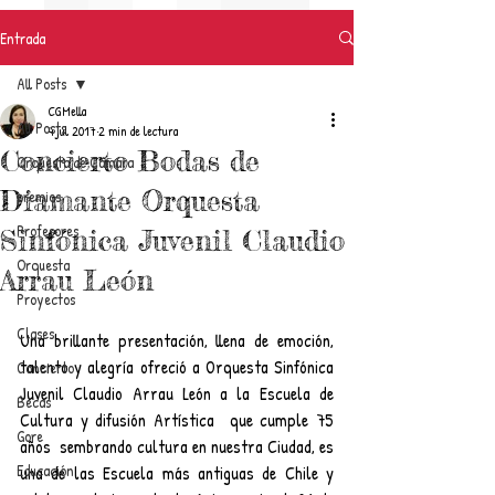
Entrada
All Posts
CGMella
All Posts
4 jul 2017
2 min de lectura
Concierto Bodas de
Orquesta de Cámara
Diamante Orquesta
premios
Profesores
Sinfónica Juvenil Claudio
Orquesta
Arrau León
Proyectos
Clases
Una brillante presentación, llena de emoción, 
talento y alegría ofreció a Orquesta Sinfónica 
Concierto
Juvenil Claudio Arrau León a la Escuela de 
Becas
Cultura y difusión Artística  que cumple 75 
Gore
años  sembrando cultura en nuestra Ciudad, es 
Educación
una de las Escuela más antiguas de Chile y 