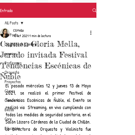
Entrada
All Posts
CGMella
All Posts
10 oct 2021
1 min de lectura
Carmen Gloria Mella,
Orquesta de Cámara
Jurado invitada Festival
premios
Profesores
Tendencias Escénicas de
Orquesta
Ñuble
Proyectos
El pasado miércoles 12 y jueves 13 de Mayo 
Clases
2021, se realizó el primer Festival de 
Tendencias Escénicas de Ñuble, el Evento se 
Concierto
realizó via  Streaming, en vivo cumpliendo con 
Becas
todas las medidas de seguridad sanitaria, en el 
Gore
Salón Lázaro Cárdenas de la Ciudad de Chillán.
Educación
La Directora de Orquesta y Violinista fue 