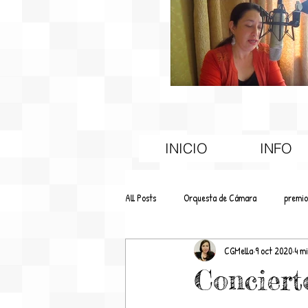
INICIO
INFO
All Posts
Orquesta de Cámara
premio
CGMella
9 oct 2020
4 m
Educación
Difusión
Conciert