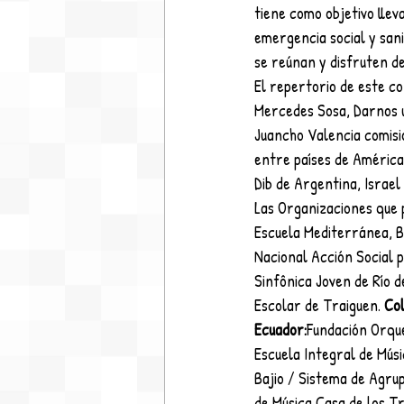
tiene como objetivo lle
emergencia social y san
se reúnan y disfruten d
El repertorio de este co
Mercedes Sosa, Darnos u
Juancho Valencia comisi
entre países de América,
Dib de Argentina, Israe
Las Organizaciones que p
Escuela Mediterránea, B
Nacional Acción Social p
Sinfônica Joven de Río d
Escolar de Traiguen. 
Col
Ecuador:
Fundación Orque
Escuela Integral de Músi
Bajio / Sistema de Agrup
de Música Casa de los T