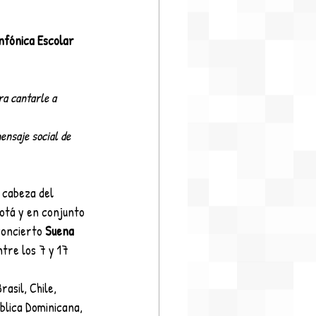
nfónica Escolar 
a cantarle a 
ensaje social de 
n cabeza del 
otá y en conjunto 
concierto 
Suena 
tre los 7 y 17 
asil, Chile, 
blica Dominicana, 