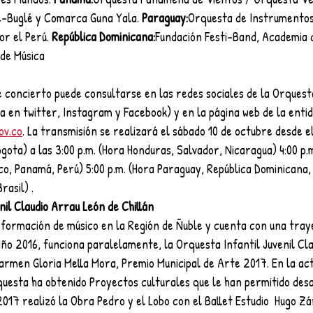
-Buglé y Comarca Guna Yala. 
Paraguay:
Orquesta de Instrumentos
or el Perú. 
República Dominicana:
Fundación Festi-Band, Academia d
de Música
 concierto puede consultarse en las redes sociales de la Orquest
 en twitter, Instagram y Facebook) y en la página web de la entid
ov.co
. La transmisión se realizará el sábado 10 de octubre desde e
ota) a las 3:00 p.m. (Hora Honduras, Salvador, Nicaragua) 4:00 p.m
o, Panamá, Perú) 5:00 p.m. (Hora Paraguay, República Dominicana, B
rasil) .
il Claudio Arrau León de Chillán
n formación de músico en la Región de Ñuble y cuenta con una tray
 año 2016, funciona paralelamente, la Orquesta Infantil Juvenil Cl
armen Gloria Mella Mora, Premio Municipal de Arte 2017. En la act
questa ha obtenido Proyectos culturales que le han permitido desa
 2017 realizó la Obra Pedro y el Lobo con el Ballet Estudio  Hugo Z