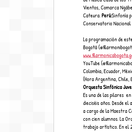
Vientos, Comarca Ngäbe
Cateura. 
Perú:
Sinfonía p
Conservatorio Nacional 
La programación de este
Bogotá (@filarmonibogota
www.filarmonicabogota.g
YouTube (@filarmonicabog
Colombia, Ecuador, Méxic
(Hora Argentina, Chile, B
Orquesta Sinfónica Juven
Es una de las pilares  e
dieciséis años. Desde el
a cargo de la Maestra C
con cien alumnos. La Or
trabajo artístico. En el