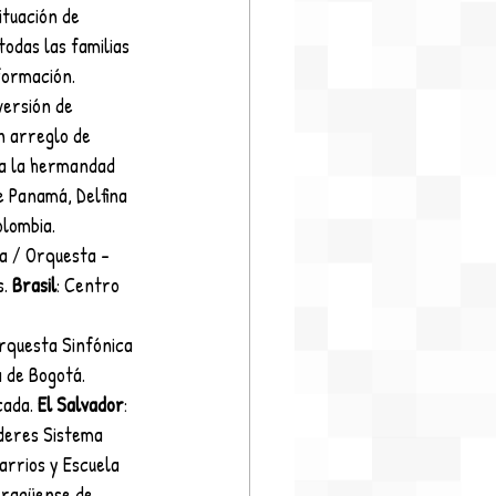
tuación de 
odas las familias 
formación.
versión de 
n arreglo de 
 a la hermandad 
e Panamá, Delfina 
lombia. 
a / Orquesta - 
. 
Brasil
: Centro 
rquesta Sinfónica 
 de Bogotá. 
ada. 
El Salvador
: 
deres Sistema 
arrios y Escuela 
ragüense de 