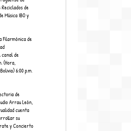
 Reciclados de 
e Música IBO y 
a Filarmónica de 
ad 
l canal de 
. (Hora, 
olivia) 6:00 p.m. 
ectoria de 
audio Arrau León, 
ualidad cuenta 
rrollar su 
árate y Concierto 