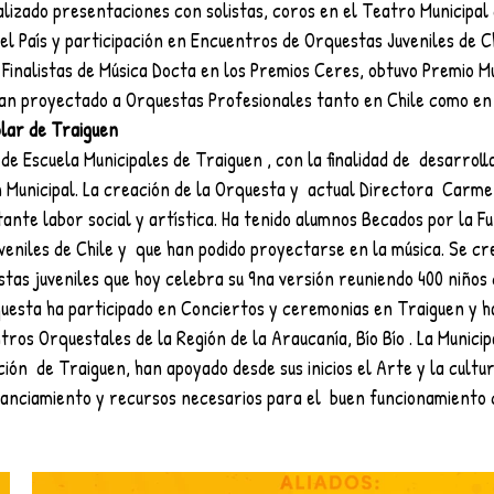
izado presentaciones con solistas, coros en el Teatro Municipal d
el País y participación en Encuentros de Orquestas Juveniles de Ch
Finalistas de Música Docta en los Premios Ceres, obtuvo Premio Mu
an proyectado a Orquestas Profesionales tanto en Chile como en 
lar de Traiguen
 Escuela Municipales de Traiguen , con la finalidad de  desarrolla
 Municipal. La creación de la Orquesta y  actual Directora  Carme
ante labor social y artística. Ha tenido alumnos Becados por la F
eniles de Chile y  que han podido proyectarse en la música. Se cr
tas juveniles que hoy celebra su 9na versión reuniendo 400 niños 
questa ha participado en Conciertos y ceremonias en Traiguen y ha 
ros Orquestales de la Región de la Araucanía, Bío Bío . La Municip
n  de Traiguen, han apoyado desde sus inicios el Arte y la cultur
nanciamiento y recursos necesarios para el  buen funcionamiento 