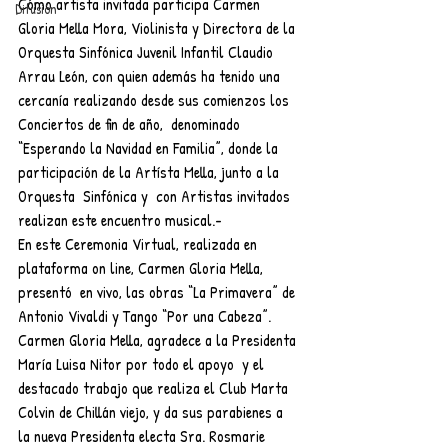
Cómo artista invitada participa Carmen 
Difusión
Gloria Mella Mora, Violinista y Directora de la 
Orquesta Sinfónica Juvenil Infantil Claudio 
Arrau León, con quien además ha tenido una 
cercanía realizando desde sus comienzos los 
Conciertos de fin de año,  denominado 
“Esperando la Navidad en Familia”, donde la 
participación de la Artísta Mella, junto a la 
Orquesta  Sinfónica y  con Artistas invitados 
realizan este encuentro musical.-
En este Ceremonia Virtual, realizada en 
plataforma on line, Carmen Gloria Mella, 
presentó  en vivo, las obras “La Primavera” de 
Antonio Vivaldi y Tango “Por una Cabeza”. 
Carmen Gloria Mella, agradece a la Presidenta 
María Luisa Nitor por todo el apoyo  y el  
destacado trabajo que realiza el Club Marta 
Colvin de Chillán viejo, y da sus parabienes a 
la nueva Presidenta electa Sra. Rosmarie 