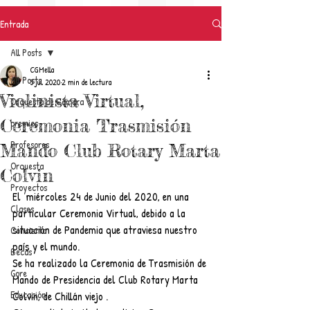
Entrada
All Posts
CGMella
All Posts
5 jul 2020
2 min de lectura
Violinista Virtual,
Orquesta de Cámara
Ceremonia Trasmisión
premios
Profesores
Mando Club Rotary Marta
Orquesta
Colvin
Proyectos
El  miércoles 24 de Junio del 2020, en una 
Clases
particular Ceremonia Virtual, debido a la 
situación de Pandemia que atraviesa nuestro 
Concierto
país y el mundo. 
Becas
Se ha realizado la Ceremonia de Trasmisión de 
Gore
Mando de Presidencia del Club Rotary Marta 
Educación
Colvin, de Chillán viejo . 