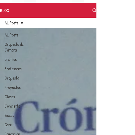
BLOG
All Posts
All Posts
Orquesta de
Cámara
premios
Profesores
Orquesta
Proyectos
Clases
Concierto
Becas
Gore
Educación