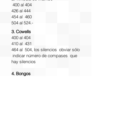
400 al 404
426 al 444
454 al 460
504 al 524.-
3. Cowells
400 al 404
410 al 431
464 al 504, los silencios obviar sólo
indicar número de compases que
hay silencios
4. Bongos
400 al 404
410 al 430
476 al 494
512 al 523.-
5. Timbal ( Xilofón )
404 al 409
438 al 460
512 al 521