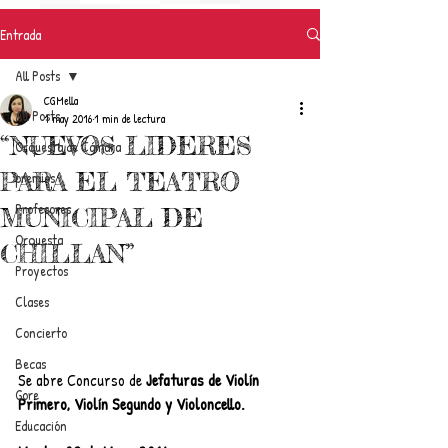
Entrada
All Posts
CGMella
All Posts
1 may 2016
1 min de lectura
“NUEVOS LIDERES
Orquesta de Cámara
PARA EL TEATRO
premios
Profesores
MUNICIPAL DE
Orquesta
CHILLAN”
Proyectos
Clases
Concierto
Becas
Se abre Concurso de 
Jefaturas de Violín 
Gore
Primero, Violín Segundo y Violoncello.
Educación