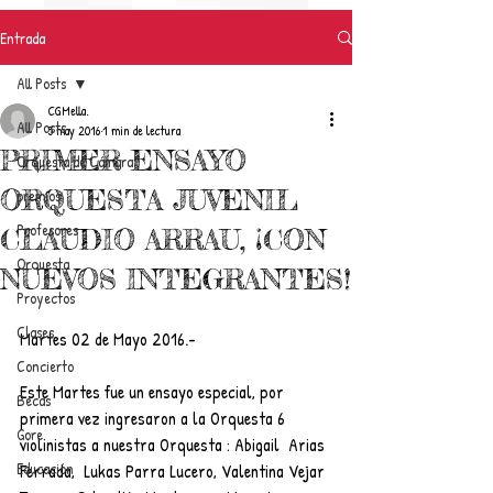
Entrada
All Posts
CGMella.
All Posts
5 may 2016
1 min de lectura
PRIMER ENSAYO
Orquesta de Cámara
ORQUESTA JUVENIL
premios
Profesores
CLAUDIO ARRAU, ¡CON
Orquesta
NUEVOS INTEGRANTES!
Proyectos
Clases
Martes 02 de Mayo 2016.-
Concierto
Este Martes fue un ensayo especial, por 
Becas
primera vez ingresaron a la Orquesta 6 
Gore
violinistas a nuestra Orquesta : Abigail  Arias 
Educación
Ferrada,  Lukas Parra Lucero, Valentina Vejar 