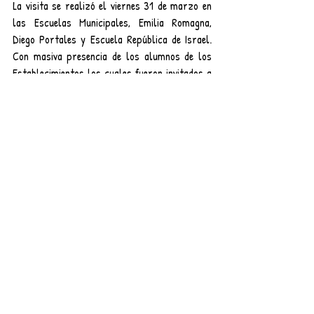
La visita se realizó el viernes 31 de marzo en 
las Escuelas Municipales, Emilia Romagna,  
Diego Portales y Escuela República de Israel. 
Con masiva presencia de los alumnos de los 
Establecimientos los cuales fueron invitados a 
participar de estas Becas que ofrece el 
Municipio de Triaguen, a través del 
Departamento de Educación. Las clases son 
gratuítas para los alumnos, por lo cual sólo 
se necesita el interés y motivación para iniciar 
este camino artístico y musical en Traiguen.-
#2017orquestatraguen
#DirectoraCarmenGloriaMella
#Munciipalidadtraiguen
#demtraiguen
#orquestainfantil
#orquestasinfónicaEscolarTraiguen