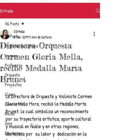
Entrada
All Posts
CGMella
All Posts
8 mar 2019
1 min de lectura
Directora Orquesta
Orquesta de Cámara
Carmen Gloria Mella,
premios
Profesores
recibe Medalla Marta
Orquesta
Brunet
Proyectos
Clases
La Directora de Orquesta y Violinista Carmen 
Gloria Mella Mora, recibió la Medalla Marta 
Concierto
Brunet, la cual simboliza un reconocimiento 
Becas
por su trayectoria artística, aporte cultural 
Gore
y musical en Ñuble y en otras regiones, 
Educación
destacada por  su labor y  dedicación en la 