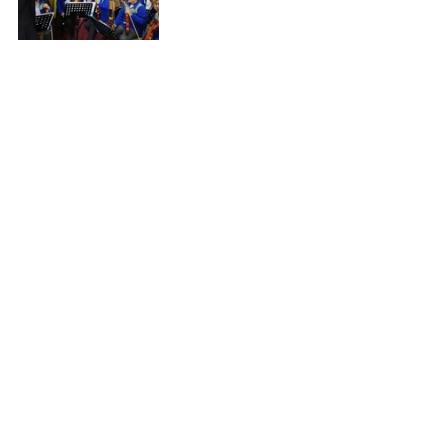
#CarmenGMellaMora
#OrquestaSinfónicaJuvenilMunicipalClaudioArr
au
#teatromunicipalchillan
#Profesoraviolin
#Chillan
#CONSEJOREGIONALDELACULTURAYLASARTES
BIOBIO
#ARTE
#Cultura