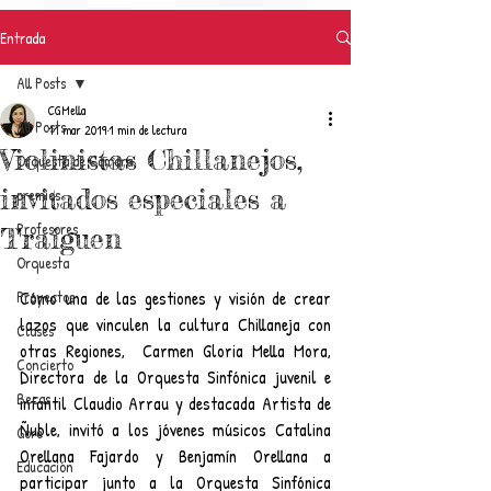
Entrada
All Posts
CGMella
All Posts
11 mar 2019
1 min de lectura
Violinistas Chillanejos,
Orquesta de Cámara
invitados especiales a
premios
Profesores
Traiguen
Orquesta
Proyectos
Cómo una de las gestiones y visión de crear 
lazos que vinculen la cultura Chillaneja con 
Clases
otras Regiones,  Carmen Gloria Mella Mora, 
Concierto
Directora de la Orquesta Sinfónica juvenil e 
Becas
infantil Claudio Arrau y destacada Artista de 
Ñuble, invitó a los jóvenes músicos Catalina 
Gore
Orellana Fajardo y Benjamín Orellana a 
Educación
participar junto a la Orquesta Sinfónica 