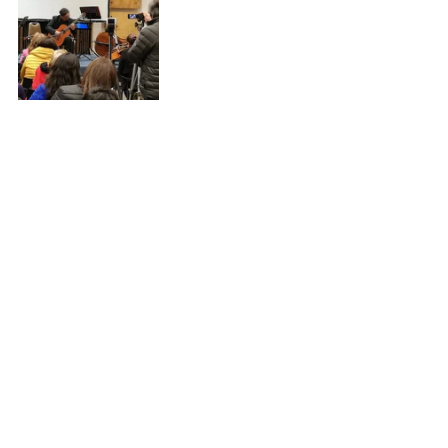
#alumnosviolin
#Chilláncultura