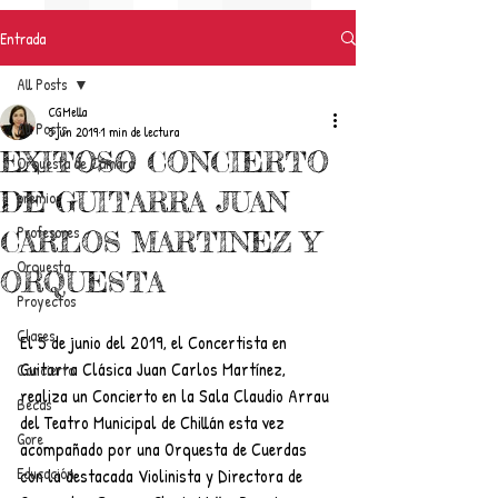
Entrada
All Posts
CGMella
All Posts
5 jun 2019
1 min de lectura
EXITOSO CONCIERTO
Orquesta de Cámara
DE GUITARRA JUAN
premios
Profesores
CARLOS MARTINEZ Y
Orquesta
ORQUESTA
Proyectos
Clases
El 5 de junio del 2019, el Concertista en 
Guitarra Clásica Juan Carlos Martínez, 
Concierto
realiza un Concierto en la Sala Claudio Arrau 
Becas
del Teatro Municipal de Chillán esta vez 
Gore
acompañado por una Orquesta de Cuerdas 
Educación
con la destacada Violinista y Directora de 