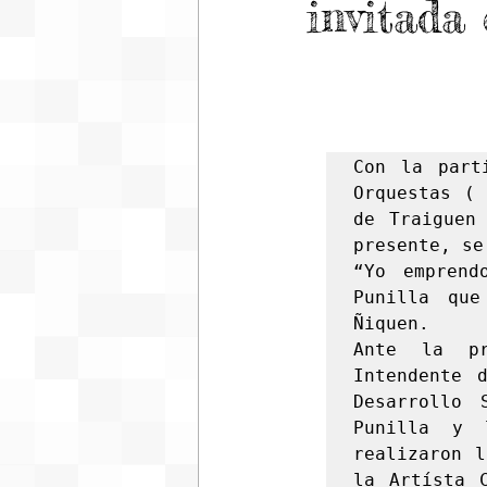
invitada
Con la part
Orquestas ( 
de Traiguen
presente, se
“Yo emprend
Punilla que
Ñiquen.

Ante la pr
Intendente 
Desarrollo 
Punilla y 
realizaron l
la Artísta C