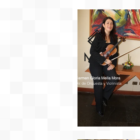
Carmen Gloria Mella Mora
Dir. de Orquesta y Violinista