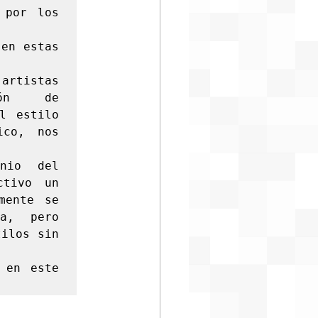
por los 
en estas 
rtistas 
ón   de 
 estilo 
co, nos 
nio del 
tivo un 
nte se  
a,  pero 
ilos sin 
en este 