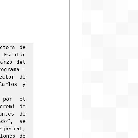
tora de 
 Escolar 
rzo del 
ograma : 
ctor de 
arlos y 
 por el 
remi de 
ntes de 
do”, se 
special, 
iones de 