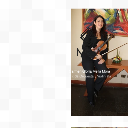
Carmen Gloria Mella Mora
Dir. de Orquesta y Violinista