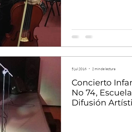
5 jul 2016
2 min de lectura
Concierto Infan
No 74, Escuela
Difusión Artís
Arrau León