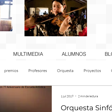
MULTIMEDIA
ALUMNOS
BL
premios
Profesores
Orquesta
Proyectos
Difusión
1 jul 2019
2 min de lectura
Orquesta Sinfó