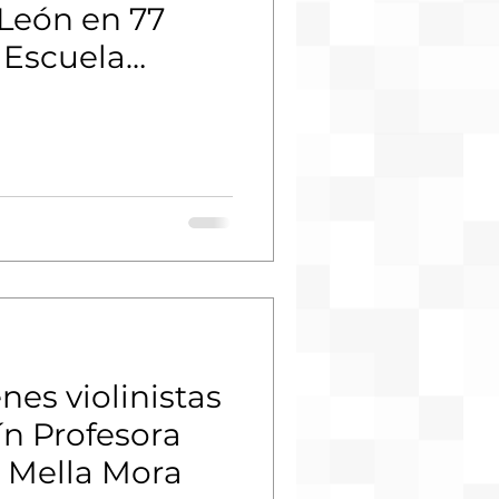
 León en 77
 Escuela
án
ín Profesora
 Mella Mora