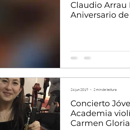
Claudio Arrau
Aniversario de
Artística Chill
24 jun 2019
2 min de lectura
Concierto Jóvenes violinistas
Academia viol
Carmen Gloria